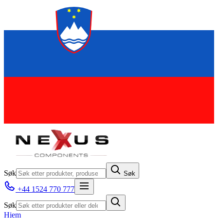
Søk
Søk
+44 1524 770 777
Søk
Hjem