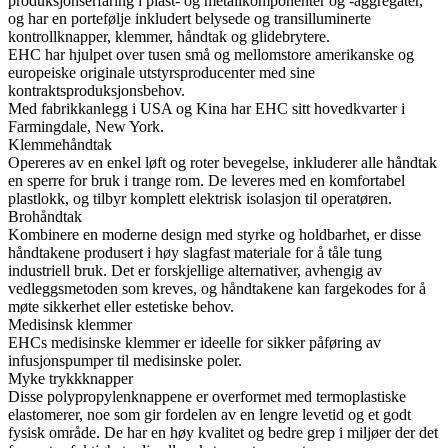
produksjonserfaring i plast- og metallkomponenter og -aggregater,
og har en portefølje inkludert belysede og transilluminerte
kontrollknapper, klemmer, håndtak og glidebrytere.
EHC har hjulpet over tusen små og mellomstore amerikanske og
europeiske originale utstyrsproducenter med sine
kontraktsproduksjonsbehov.
Med fabrikkanlegg i USA og Kina har EHC sitt hovedkvarter i
Farmingdale, New York.
Klemmehåndtak
Opereres av en enkel løft og roter bevegelse, inkluderer alle håndtak
en sperre for bruk i trange rom. De leveres med en komfortabel
plastlokk, og tilbyr komplett elektrisk isolasjon til operatøren.
Brohåndtak
Kombinere en moderne design med styrke og holdbarhet, er disse
håndtakene produsert i høy slagfast materiale for å tåle tung
industriell bruk. Det er forskjellige alternativer, avhengig av
vedleggsmetoden som kreves, og håndtakene kan fargekodes for å
møte sikkerhet eller estetiske behov.
Medisinsk klemmer
EHCs medisinske klemmer er ideelle for sikker påføring av
infusjonspumper til medisinske poler.
Myke trykkknapper
Disse polypropylenknappene er overformet med termoplastiske
elastomerer, noe som gir fordelen av en lengre levetid og et godt
fysisk område. De har en høy kvalitet og bedre grep i miljøer der det