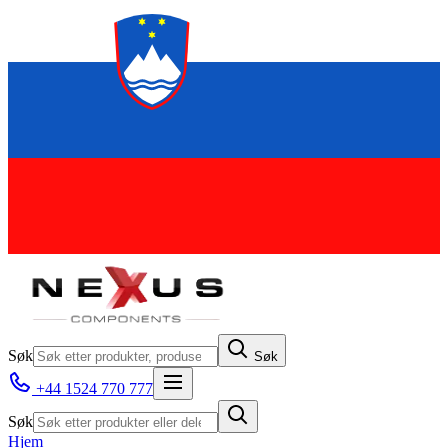
Søk
Søk
+44 1524 770 777
Søk
Hjem