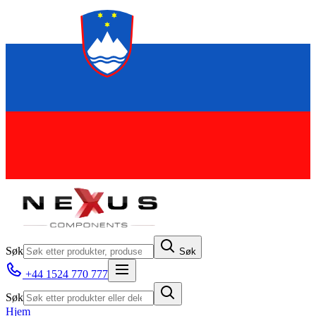
Søk
Søk
+44 1524 770 777
Søk
Hjem