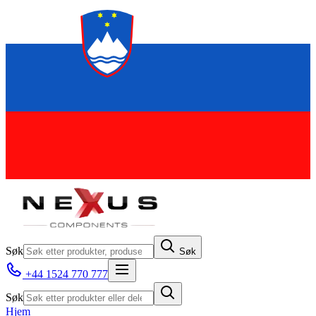
Søk
Søk
+44 1524 770 777
Søk
Hjem