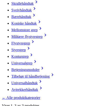
Skrallehåndtak
Sveivhåndtak
Bærehåndtak
Koniske håndtak
Mellomstore grep
Militære flystyregrep
Flystyregrep
Styregrep
Konturgrep
Universalgrep
Betjeningsmoduler
Tilbehør til håndbetjening
Universalhåndtak
Avtrekkerhåndtak
← Alle produktkategorier
Viser 1–3 av 3 produkter