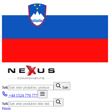
Søk
Søk
+44 1524 770 777
Søk
Hjem